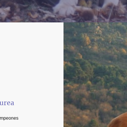
Aurea
ampeones