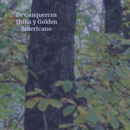
De Canquercus
Shiba y Golden
Americano